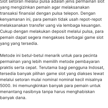
Slot setoran melalui pulsa adalah jenis permainan slot
yang mengizinkan pemain agar melaksanakan
transaksi finansial dengan pulsa telepon. Dengan
kenyamanan ini, para pemain tidak usah repot-repot
melaksanakan transfer uang via lembaga keuangan.
Cukup dengan melakukan deposit melalui pulsa, para
pemain dapat segera mengakses berbagai game slot
yang yang tersedia.
Metode ini betul-betul menarik untuk para pecinta
permainan yang lebih memilih metode pembayaran
praktis serta cepat. Terutama bagi pengguna Indosat,
tersedia banyak pilihan game slot yang diakses lewat
melalui setoran mulai nominal nominal kecil misalnya
5000. Ini memungkinkan banyak para pemain untuk
menantang nasibnya tanpa harus menghabiskan
banyak dana.