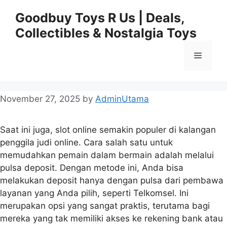
Skip
Goodbuy Toys R Us | Deals,
to
Collectibles & Nostalgia Toys
content
Menu
November 27, 2025
by
AdminUtama
Saat ini juga, slot online semakin populer di kalangan
penggila judi online. Cara salah satu untuk
memudahkan pemain dalam bermain adalah melalui
pulsa deposit. Dengan metode ini, Anda bisa
melakukan deposit hanya dengan pulsa dari pembawa
layanan yang Anda pilih, seperti Telkomsel. Ini
merupakan opsi yang sangat praktis, terutama bagi
mereka yang tak memiliki akses ke rekening bank atau