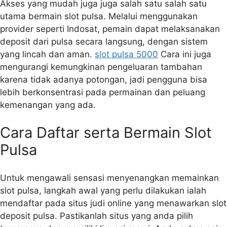
Akses yang mudah juga juga salah satu salah satu
utama bermain slot pulsa. Melalui menggunakan
provider seperti Indosat, pemain dapat melaksanakan
deposit dari pulsa secara langsung, dengan sistem
yang lincah dan aman.
slot pulsa 5000
Cara ini juga
mengurangi kemungkinan pengeluaran tambahan
karena tidak adanya potongan, jadi pengguna bisa
lebih berkonsentrasi pada permainan dan peluang
kemenangan yang ada.
Cara Daftar serta Bermain Slot
Pulsa
Untuk mengawali sensasi menyenangkan memainkan
slot pulsa, langkah awal yang perlu dilakukan ialah
mendaftar pada situs judi online yang menawarkan slot
deposit pulsa. Pastikanlah situs yang anda pilih