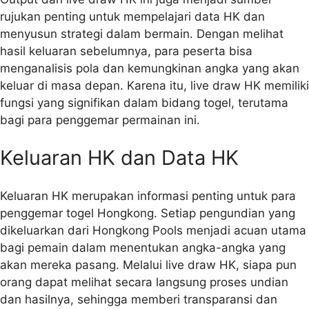
rujukan penting untuk mempelajari data HK dan
menyusun strategi dalam bermain. Dengan melihat
hasil keluaran sebelumnya, para peserta bisa
menganalisis pola dan kemungkinan angka yang akan
keluar di masa depan. Karena itu, live draw HK memiliki
fungsi yang signifikan dalam bidang togel, terutama
bagi para penggemar permainan ini.
Keluaran HK dan Data HK
Keluaran HK merupakan informasi penting untuk para
penggemar togel Hongkong. Setiap pengundian yang
dikeluarkan dari Hongkong Pools menjadi acuan utama
bagi pemain dalam menentukan angka-angka yang
akan mereka pasang. Melalui live draw HK, siapa pun
orang dapat melihat secara langsung proses undian
dan hasilnya, sehingga memberi transparansi dan