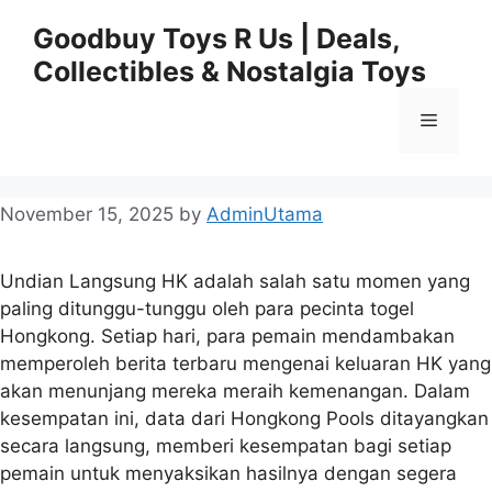
Skip
Goodbuy Toys R Us | Deals,
to
Collectibles & Nostalgia Toys
content
Menu
November 15, 2025
by
AdminUtama
Undian Langsung HK adalah salah satu momen yang
paling ditunggu-tunggu oleh para pecinta togel
Hongkong. Setiap hari, para pemain mendambakan
memperoleh berita terbaru mengenai keluaran HK yang
akan menunjang mereka meraih kemenangan. Dalam
kesempatan ini, data dari Hongkong Pools ditayangkan
secara langsung, memberi kesempatan bagi setiap
pemain untuk menyaksikan hasilnya dengan segera