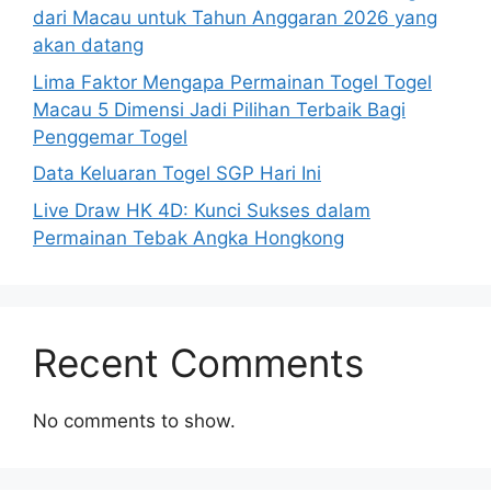
dari Macau untuk Tahun Anggaran 2026 yang
akan datang
Lima Faktor Mengapa Permainan Togel Togel
Macau 5 Dimensi Jadi Pilihan Terbaik Bagi
Penggemar Togel
Data Keluaran Togel SGP Hari Ini
Live Draw HK 4D: Kunci Sukses dalam
Permainan Tebak Angka Hongkong
Recent Comments
No comments to show.